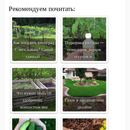
Рекомендуем почитать:
Как посадить виноград.
Подкормка рассады —
С чего начать? Самый
помидоров, перцев,
удачный…
огурцов и…
Что нужно знать об
удобрениях -
Газон в ландшафтном
компостная яма
дизайне