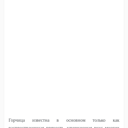
Горчица известна в основном только как
распространенная пряность, улучшающая вкус многих