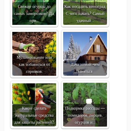
Свежие огурцы до
Как посадить виноград.
самых заморозков? Да,
С чего начать? Самый
при…
удачный…
Мульчирование или
как избавиться от
Дача зимой: чем
сорняков.
заняться
Какие сделать
Подкормка рассады —
натуральные средства
помидоров, перцев,
для защиты растений?
огурцов и…